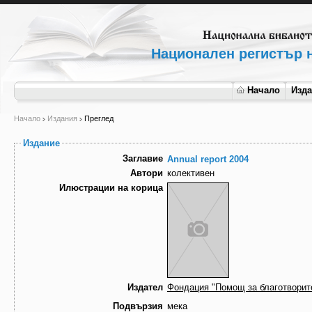
Национален регистър н
Начало
Изд
Начало
Издания
Преглед
Издание
Заглавие
Annual report 2004
Автори
колективен
Илюстрации на корица
Издател
Фондация "Помощ за благотворит
Подвързия
мека