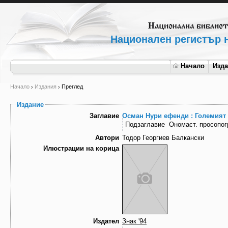
Национален регистър н
Начало
Изд
Начало
Издания
Преглед
Издание
Заглавие
Осман Нури ефенди : Големият 
Подзаглавие
Ономаст. просопо
Автори
Тодор Георгиев Балкански
Илюстрации на корица
Издател
Знак '94