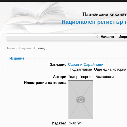
Национален регистър н
Начало
Изд
Начало
Издания
Преглед
Издание
Заглавие
Сарая и Сарайчани
Подзаглавие
Още една история
Автори
Тодор Георгиев Балкански
Илюстрации на корица
Издател
Знак '94