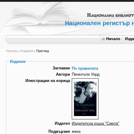
Национален регистър н
Начало
Изд
Начало
Издания
Преглед
Издание
Заглавие
По правилата
Автори
Пенелъпи Уорд
Илюстрации на корица
Издател
Издателска къща "Сиела"
Подвързия
мека