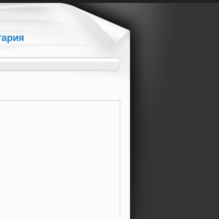
гария