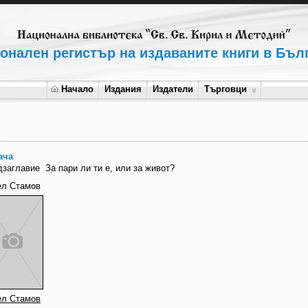
онален регистър на издаваните книги в Бъл
Начало
Издания
Издатели
Търговци
ача
дзаглавие
За пари ли ти е, или за живот?
ел Стамов
ел Стамов