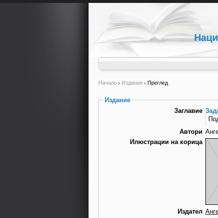
Наци
Начало
Издания
Преглед
Издание
Заглавие
Зад
По
Автори
Анг
Илюстрации на корица
Издател
Анг