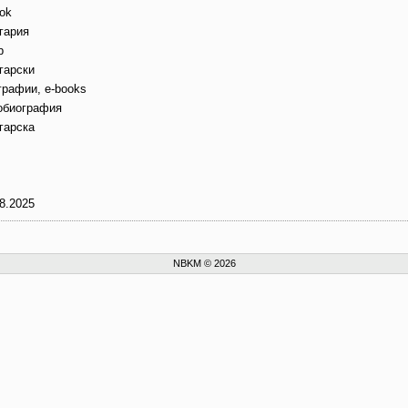
ok
гария
b
гарски
графии, e-books
обиография
гарска
8.2025
NBKM © 2026