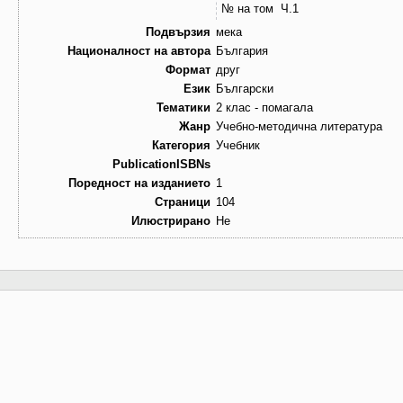
№ на том
Ч.1
Подвързия
мека
Националност на автора
България
Формат
друг
Език
Български
Тематики
2 клас - помагала
Жанр
Учебно-методична литература
Категория
Учебник
PublicationISBNs
Поредност на изданието
1
Страници
104
Илюстрирано
Не