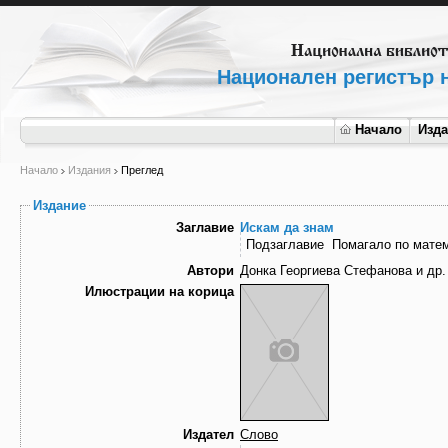
Национален регистър н
Начало
Изд
Начало
Издания
Преглед
Издание
Заглавие
Искам да знам
Подзаглавие
Помагало по матема
Автори
Донка Георгиева Стефанова и др.
Илюстрации на корица
Издател
Слово