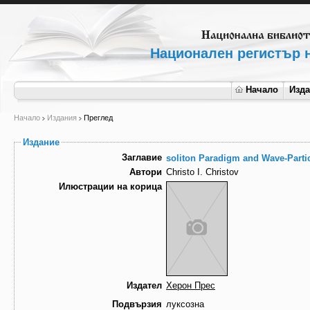
Национален регистър н
Начало
Изд
Начало
Издания
Преглед
Издание
Заглавие
soliton Paradigm and Wave-Parti
Автори
Christo I. Christov
Илюстрации на корица
Издател
Херон Прес
Подвързия
луксозна