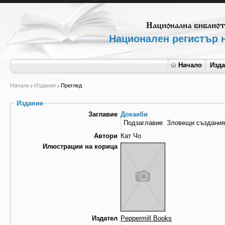
Национален регистър н
Начало
Изд
Начало
Издания
Преглед
Издание
Заглавие
Докаеби
Подзаглавие
Зловещи създания
Автори
Кат Чо
Илюстрации на корица
Издател
Peppermill Books