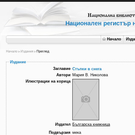
Национален регистър н
Начало
Изд
Начало
Издания
Преглед
Издание
Заглавие
Стъпки в снега
Автори
Мария В. Николова
Илюстрации на корица
Издател
Българска книжница
Подвързия
мека