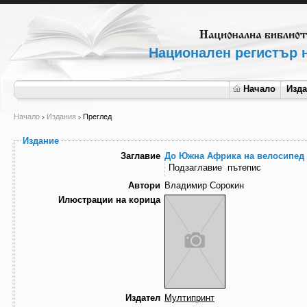
Национален регистър н
Начало
Изд
Начало
Издания
Преглед
Издание
Заглавие
До Южна Африка на велосипед
Подзаглавие
пътепис
Автори
Владимир Сорокин
Илюстрации на корица
Издател
Мултипринт