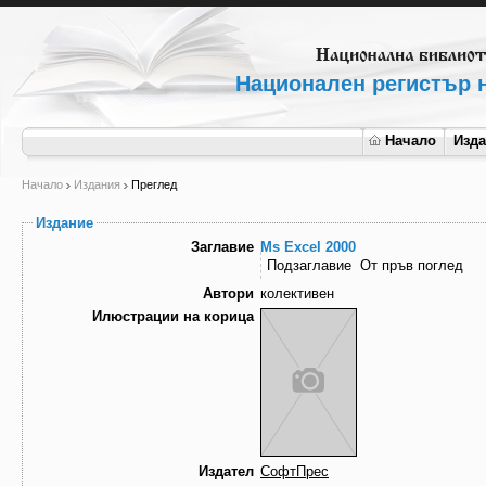
Национален регистър н
Начало
Изд
Начало
Издания
Преглед
Издание
Заглавие
Ms Excel 2000
Подзаглавие
От пръв поглед
Автори
колективен
Илюстрации на корица
Издател
СофтПрес