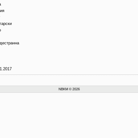
а
зия
г
гарски
о
дестранна
1.2017
NBKM © 2026