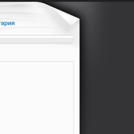
гария