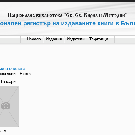
онален регистър на издаваните книги в Бъл
Начало
Издания
Издатели
Търговци
зи в очилата
дзаглавие
Есета
 Гвахария
та-А