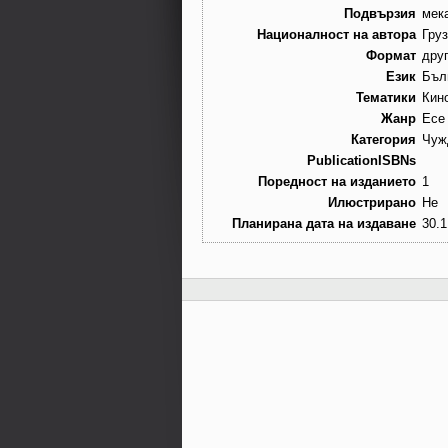
Подвързия
мек
Националност на автора
Гру
Формат
дру
Език
Бъл
Тематики
Кин
Жанр
Есе
Категория
Чуж
PublicationISBNs
Поредност на изданието
1
Илюстрирано
Не
Планирана дата на издаване
30.1