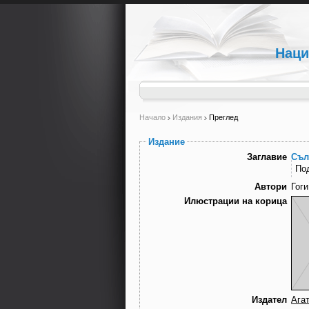
Наци
Начало
Издания
Преглед
Издание
Заглавие
Съл
По
Автори
Гоги
Илюстрации на корица
Издател
Ага