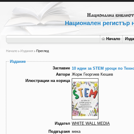
Национален регистър н
Начало
Изд
Начало
Издания
Преглед
Издание
Заглавие
10 идеи за STEM уроци по Техн
Автори
Жорж Георгиев Кюшев
Илюстрации на корица
Издател
WHITE WALL MEDIA
Подвързия
мека