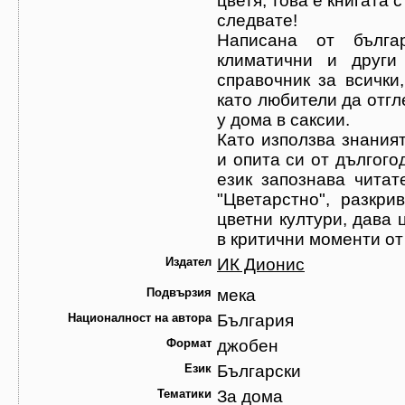
цветя, това е книгата 
следвате!
Написана от българ
климатични и други
справочник за всички
като любители да отгл
у дома в саксии.
Като използва знания
и опита си от дългого
език запознава читат
"Цветарстно", разкри
цветни култури, дава 
в критични моменти от
Издател
ИК Дионис
Подвързия
мека
Националност на автора
България
Формат
джобен
Език
Български
Тематики
За дома