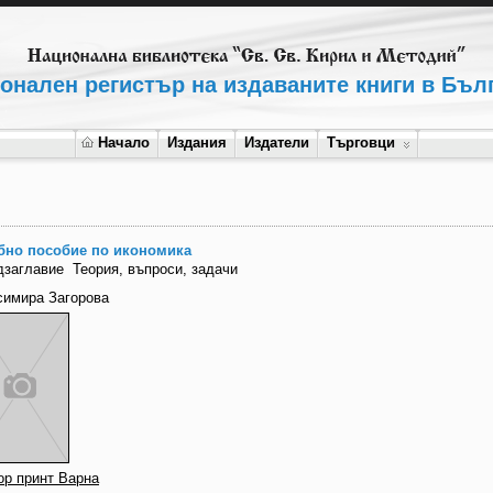
онален регистър на издаваните книги в Бъл
Начало
Издания
Издатели
Търговци
бно пособие по икономика
дзаглавие
Теория, въпроси, задачи
симира Загорова
ор принт Варна