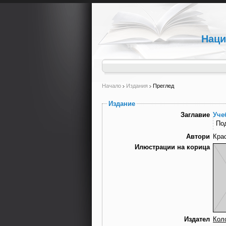
Наци
Начало
Издания
Преглед
Издание
Заглавие
Уче
По
Автори
Кра
Илюстрации на корица
Издател
Кол