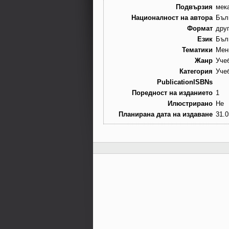
Подвързия
мек
Националност на автора
Бъл
Формат
дру
Език
Бъл
Тематики
Мен
Жанр
Уче
Категория
Уче
PublicationISBNs
Поредност на изданието
1
Илюстрирано
Не
Планирана дата на издаване
31.0