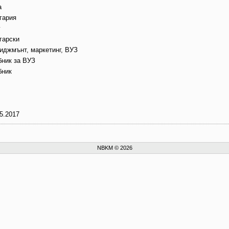
а
гария
г
гарски
иджмънт, маркетинг, ВУЗ
бник за ВУЗ
бник
5.2017
NBKM © 2026