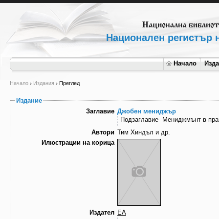
Национален регистър н
Начало
Изд
Начало
Издания
Преглед
Издание
Заглавие
Джобен мениджър
Подзаглавие
Мениджмънт в прак
Автори
Тим Хиндъл и др.
Илюстрации на корица
Издател
ЕА