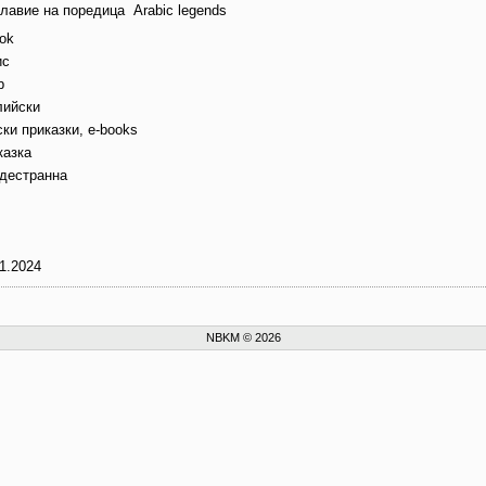
главие на поредица
Arabic legends
ok
ис
b
лийски
ки приказки, e-books
казка
дестранна
1.2024
NBKM © 2026