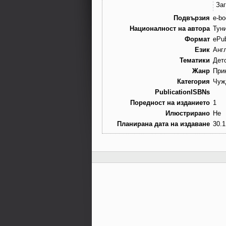
За
Подвързия
e-bo
Националност на автора
Тун
Формат
ePu
Език
Анг
Тематики
Детс
Жанр
При
Категория
Чуж
PublicationISBNs
Поредност на изданието
1
Илюстрирано
Не
Планирана дата на издаване
30.1