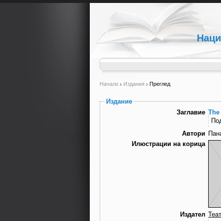
Наци
Начало
Издания
Преглед
Издание
Заглавие
The
По
Автори
Пан
Илюстрации на корица
Издател
Теа