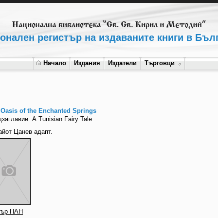
онален регистър на издаваните книги в Бъл
Начало
Издания
Издатели
Търговци
 Oasis of the Enchanted Springs
дзаглавие
А Tunisian Fairy Tale
айот Цанев адапт.
тър ПАН