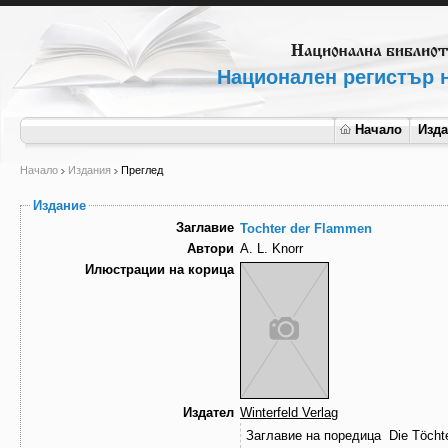
Национален регистър н
Начало
Изд
Начало
Издания
Преглед
Издание
Заглавие
Tochter der Flammen
Автори
A. L. Knorr
Илюстрации на корица
Издател
Winterfeld Verlag
Заглавие на поредица
Die Töcht