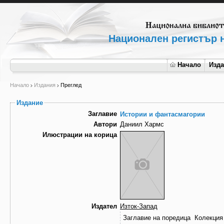
Национален регистър н
Начало
Изд
Начало
Издания
Преглед
Издание
Заглавие
Истории и фантасмагории
Автори
Даниил Хармс
Илюстрации на корица
Издател
Изток-Запад
Заглавие на поредица
Колекция