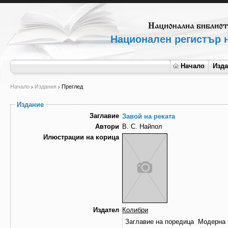
Национален регистър н
Начало
Изд
Начало
Издания
Преглед
Издание
Заглавие
Завой на реката
Автори
В. С. Найпол
Илюстрации на корица
Издател
Колибри
Заглавие на поредица
Модерна 