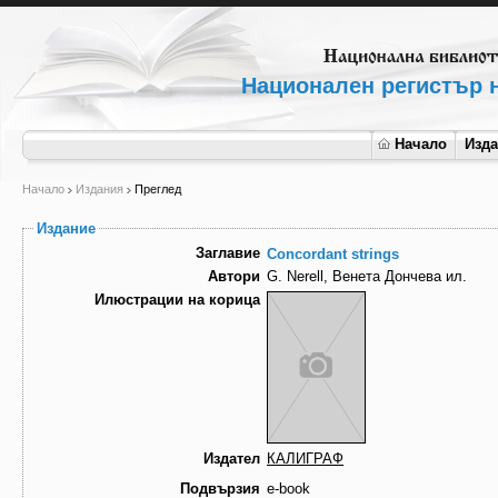
Национален регистър н
Начало
Изд
Начало
Издания
Преглед
Издание
Заглавие
Concordant strings
Автори
G. Nerell, Венета Дончева ил.
Илюстрации на корица
Издател
КАЛИГРАФ
Подвързия
e-book