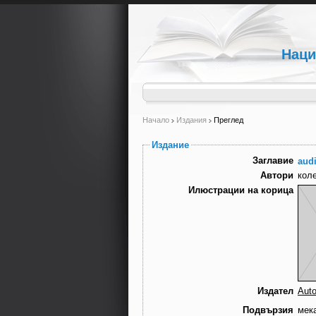
Наци
Начало
Издания
Преглед
Издание
Заглавие
audi
Автори
кол
Илюстрации на корица
Издател
Auto
Подвързия
мек