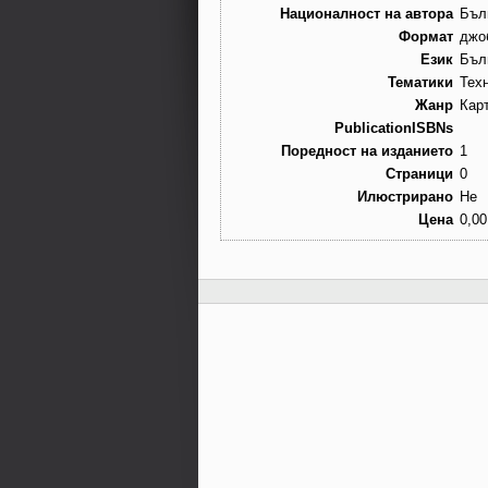
Националност на автора
Бъл
Формат
джо
Език
Бъл
Тематики
Тех
Жанр
Кар
PublicationISBNs
Поредност на изданието
1
Страници
0
Илюстрирано
Не
Цена
0,00