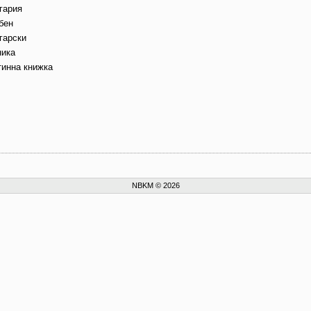
гария
бен
гарски
ника
тинна книжка
NBKM © 2026