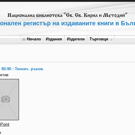
онален регистър на издаваните книги в Бъл
Начало
Издания
Издатели
Търговци
 80-90 : Технич. ръков.
ектив
Point
а