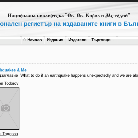
онален регистър на издаваните книги в Бъл
Начало
Издания
Издатели
Търговци
thquakes & Me
дзаглавие
What to do if an earthquake happens unexpectedly and we are al
en Todorov
н Тодоров