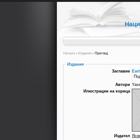
Наци
Начало
Издания
Преглед
Издание
Заглавие
Ear
По
Автори
Yas
Илюстрации на корица
Издател
Ясе