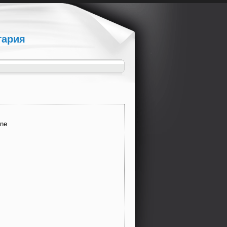
гария
one