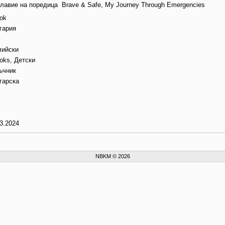
главие на поредица
Brave & Safe, My Journey Through Emergencies
ok
гария
лийски
oks, Детски
ъчник
гарска
3.2024
NBKM © 2026