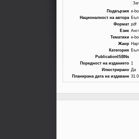
За
Подвързия
e-bo
Националност на автора
Бъл
Формат
pdf
Език
Анг
Тематики
e-bo
Жанр
Нар
Категория
Бъл
PublicationISBNs
Поредност на изданието
1
Илюстрирано
Да
Планирана дата на издаване
31.0