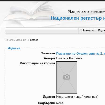
Национален регистър н
Начало
Изд
Начало
Издания
Преглед
Издание
Заглавие
Помагало по Околен свят за 2. 
Автори
Виолета Костиева
Илюстрации на корица
Издател
Издателска къща "Калоянов"
Подвързия
мека