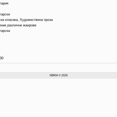
гария
г
гарски
ска класика, Художествена проза
рник различни жанрове
гарска
00
NBKM © 2026