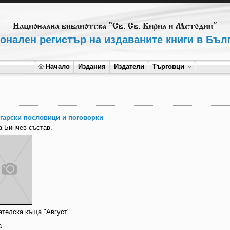
онален регистър на издаваните книги в Бъл
Начало
Издания
Издатели
Търговци
гарски пословици и поговорки
а Бинчев състав.
ателска къща "Август"
а