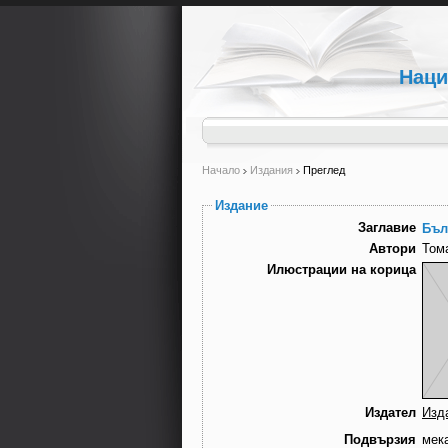
Наци
Начало
Издания
Преглед
Издание
Заглавие
Бъл
Автори
Том
Илюстрации на корица
Издател
Изд
Подвързия
мек