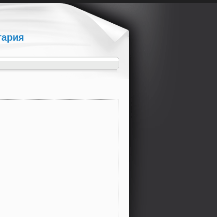
гария