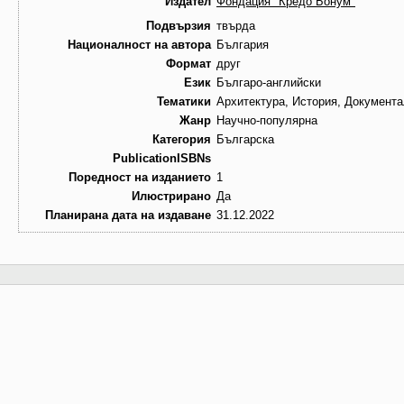
Издател
Фондация "Кредо Бонум"
Подвързия
твърда
Националност на автора
България
Формат
друг
Език
Българо-английски
Тематики
Архитектура, История, Документ
Жанр
Научно-популярна
Категория
Българска
PublicationISBNs
Поредност на изданието
1
Илюстрирано
Да
Планирана дата на издаване
31.12.2022