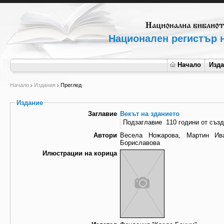
Национален регистър н
Начало
Изд
Начало
Издания
Преглед
Издание
Заглавие
Векът на зданието
Подзаглавие
110 години от създ
Автори
Весела Ножарова, Мартин Ива
Бориславова
Илюстрации на корица