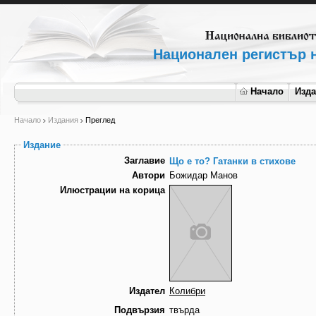
Национален регистър н
Начало
Изд
Начало
Издания
Преглед
Издание
Заглавие
Що е то? Гатанки в стихове
Автори
Божидар Манов
Илюстрации на корица
Издател
Колибри
Подвързия
твърда