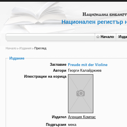
Национален регистър н
Начало
Изд
Начало
Издания
Преглед
Издание
Заглавие
Freude mit der Violine
Автори
Георги Калайджиев
Илюстрации на корица
Издател
Агенция Компас
Подвързия
мека