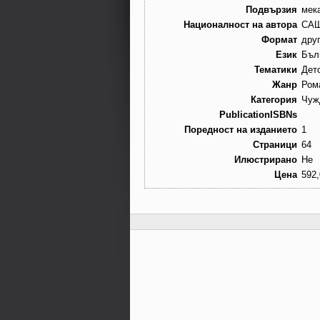
Подвързия
мек
Националност на автора
СА
Формат
дру
Език
Бъл
Тематики
Дет
Жанр
Ром
Категория
Чуж
PublicationISBNs
Поредност на изданието
1
Страници
64
Илюстрирано
Не
Цена
592,