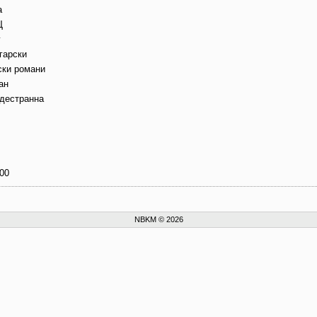
а
Щ
г
гарски
ски романи
ан
дестранна
00
NBKM © 2026