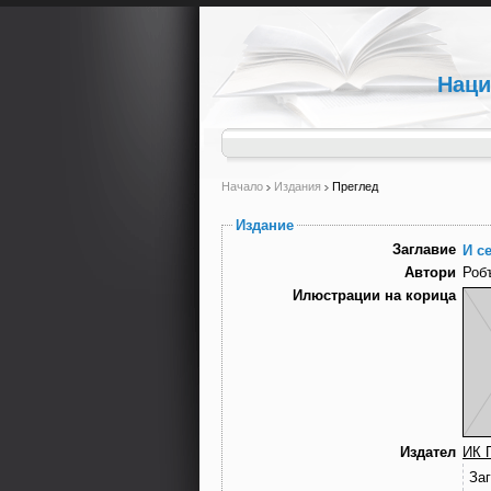
Наци
Начало
Издания
Преглед
Издание
Заглавие
И с
Автори
Роб
Илюстрации на корица
Издател
ИК 
За