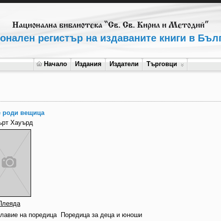
онален регистър на издаваните книги в Бъл
Начало
Издания
Издатели
Търговци
е роди вещица
ърт Хауърд
Плеяда
главие на поредица
Поредица за деца и юноши