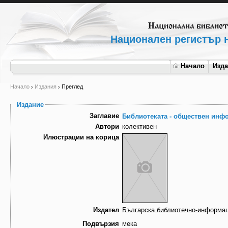
Национален регистър н
Начало
Изд
Начало
Издания
Преглед
Издание
Заглавие
Библиотеката - обществен инф
Автори
колективен
Илюстрации на корица
Издател
Българска библиотечно-информац
Подвързия
мека