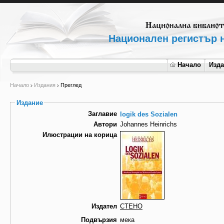
Национален регистър н
Начало
Изд
Начало
Издания
Преглед
Издание
Заглавие
logik des Sozialen
Автори
Johannes Heinrichs
Илюстрации на корица
Издател
СТЕНО
Подвързия
мека