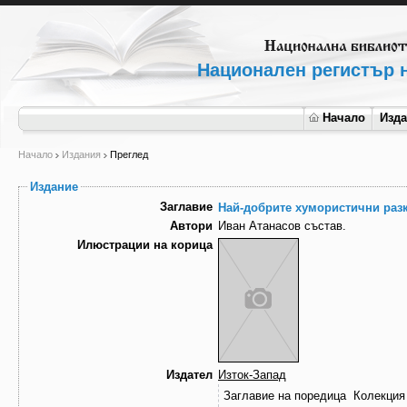
Национален регистър н
Начало
Изд
Начало
Издания
Преглед
Издание
Заглавие
Най-добрите хумористични разк
Автори
Иван Атанасов състав.
Илюстрации на корица
Издател
Изток-Запад
Заглавие на поредица
Колекция 