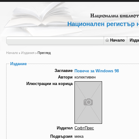
Национален регистър н
Начало
Изд
Начало
Издания
Преглед
Издание
Заглавие
Повече за Windows 98
Автори
колективен
Илюстрации на корица
Издател
СофтПрес
Подвързия
мека