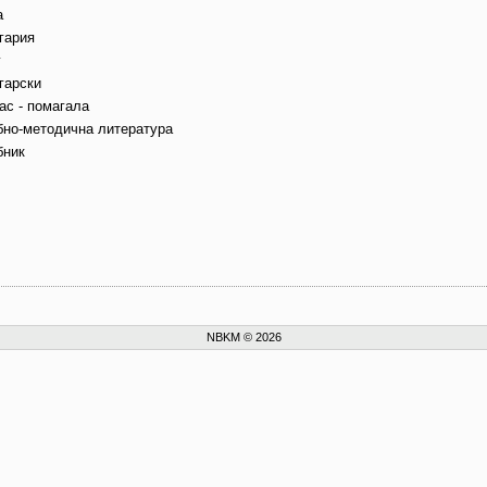
а
гария
г
гарски
ас - помагала
бно-методична литература
бник
NBKM © 2026