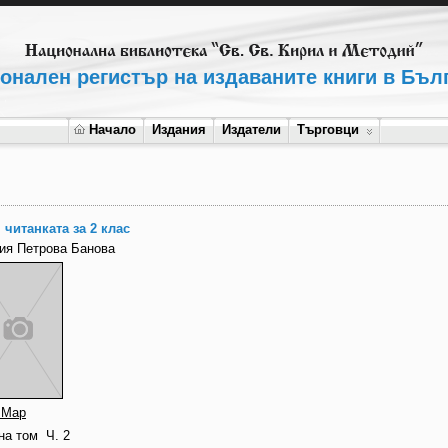
онален регистър на издаваните книги в Бъл
Начало
Издания
Издатели
Търговци
 читанката за 2 клас
ия Петрова Банова
 Мар
на том
Ч. 2