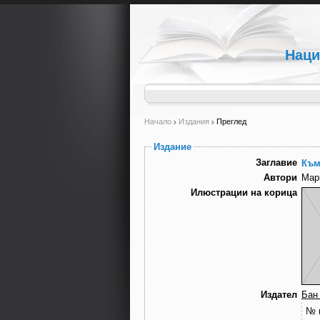
Наци
Начало
Издания
Преглед
Издание
Заглавие
Към
Автори
Мар
Илюстрации на корица
Издател
Бан
№ 