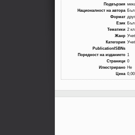
Подвързия
мек
Националност на автора
Бъл
Формат
дру
Език
Бъл
Тематики
2 кл
Жанр
Уче
Категория
Уче
PublicationISBNs
Поредност на изданието
1
Страници
0
Илюстрирано
Не
Цена
0,00