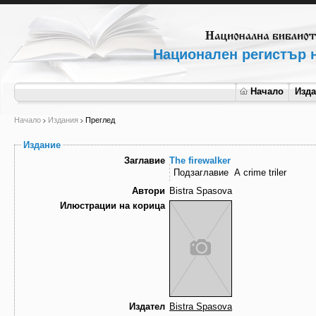
Национален регистър н
Начало
Изд
Начало
Издания
Преглед
Издание
Заглавие
The firewalker
Подзаглавие
A crime triler
Автори
Bistra Spasova
Илюстрации на корица
Издател
Bistra Spasova