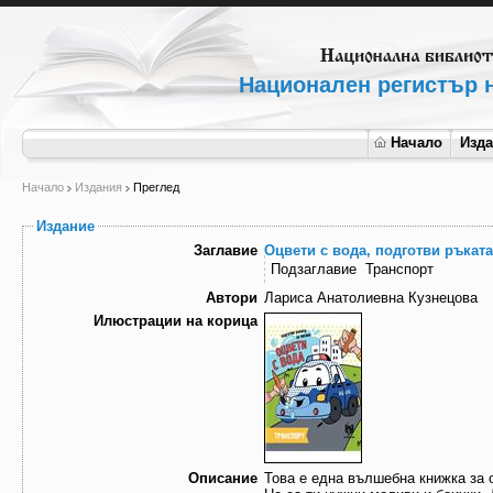
Национален регистър н
Начало
Изд
Начало
Издания
Преглед
Издание
Заглавие
Оцвети с вода, подготви ръката
Подзаглавие
Транспорт
Автори
Лариса Анатолиевна Кузнецова
Илюстрации на корица
Описание
Това е една вълшебна книжка за 