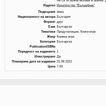
Не са ти нужни моливи и боички. 
Издател
Издателство "Вълшебник"
Подвързия
мека
Националност на автора
България
Формат
друг
Език
Български
Тематики
Предучилищни, Книги-игри
Жанр
Книжка игра
Категория
Българска
PublicationISBNs
Поредност на изданието
1
Илюстрирано
Да
Планирана дата на издаване
31.08.2022
Цена
7,50