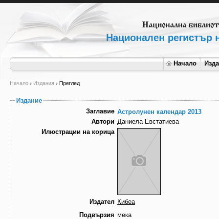
Национален регистър н
Начало
Изд
Начало
Издания
Преглед
Издание
Заглавие
Астролунен календар 2013
Автори
Даниела Евстатиева
Илюстрации на корица
Издател
Кибеа
Подвързия
мека