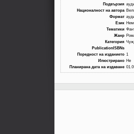
Подвързия
ауд
Националност на автора
Вел
Формат
ауд
Език
Нем
Тематики
Фан
Жанр
Ром
Категория
Чуж
PublicationISBNs
Поредност на изданието
1
Илюстрирано
Не
Планирана дата на издаване
01.0