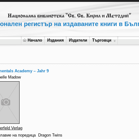
онален регистър на издаваните книги в Бъл
Начало
Издания
Издатели
Търговци
mentals Academy – Jahr 9
helle Madow
erfeld Verlag
главие на поредица
Dragon Twins