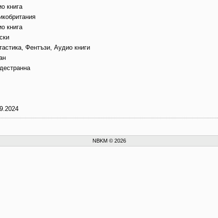
ио книга
икобритания
ио книга
ски
тастика, Фентъзи, Аудио книги
ан
дестранна
9.2024
NBKM © 2026