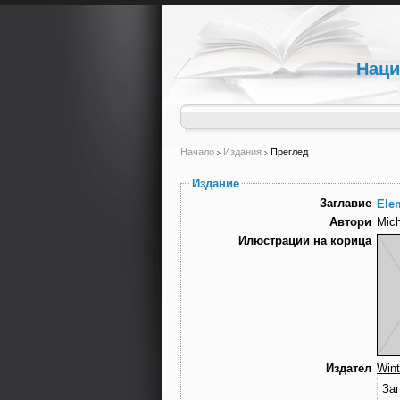
Наци
Начало
Издания
Преглед
Издание
Заглавие
Ele
Автори
Mic
Илюстрации на корица
Издател
Wint
За