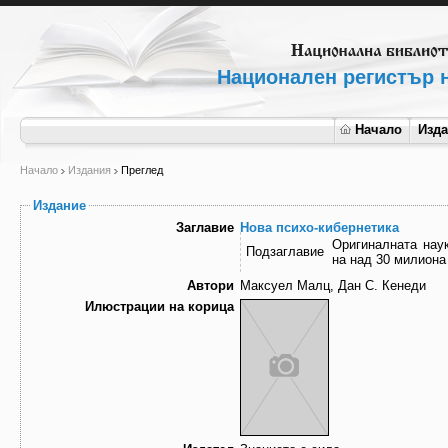
Национален регистър н
Начало
Изд
Начало
Издания
Преглед
Издание
Заглавие
Нова психо-кибернетика
Оригиналната нау
Подзаглавие
на над 30 милиона
Автори
Максуел Малц, Дан С. Кенеди
Илюстрации на корица