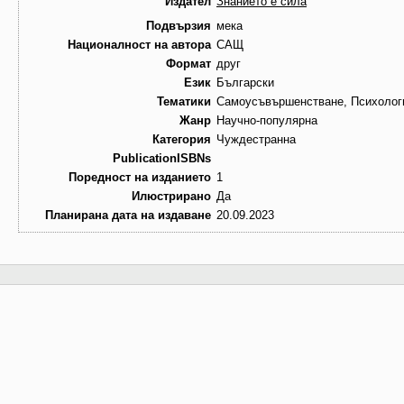
Издател
Знанието е сила
Подвързия
мека
Националност на автора
САЩ
Формат
друг
Език
Български
Тематики
Самоусъвършенстване, Психолог
Жанр
Научно-популярна
Категория
Чуждестранна
PublicationISBNs
Поредност на изданието
1
Илюстрирано
Да
Планирана дата на издаване
20.09.2023