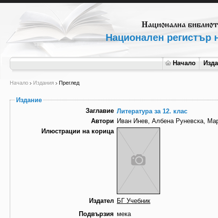
Национален регистър н
Начало
Изд
Начало
Издания
Преглед
Издание
Заглавие
Литература за 12. клас
Автори
Иван Инев, Албена Руневска, Ма
Илюстрации на корица
Издател
БГ Учебник
Подвързия
мека