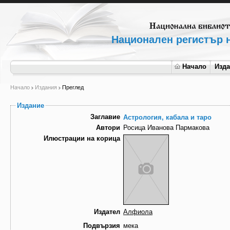
Национален регистър н
Начало
Изд
Начало
Издания
Преглед
Издание
Заглавие
Aстрология, кабала и таро
Автори
Росица Иванова Пармакова
Илюстрации на корица
Издател
Алфиола
Подвързия
мека