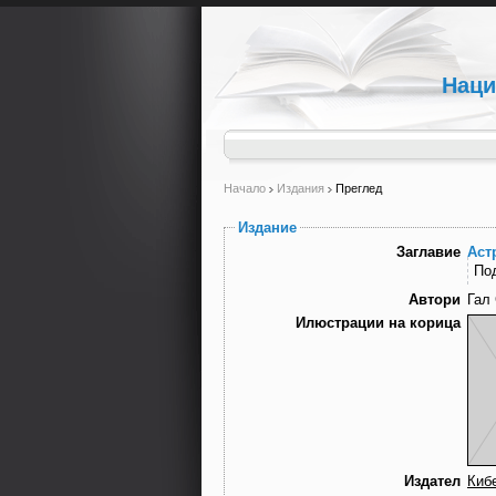
Наци
Начало
Издания
Преглед
Издание
Заглавие
Аст
По
Автори
Гал
Илюстрации на корица
Издател
Киб