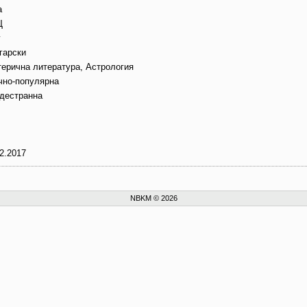
а
Щ
г
гарски
терична литература, Астрология
чно-популярна
дестранна
2.2017
NBKM © 2026