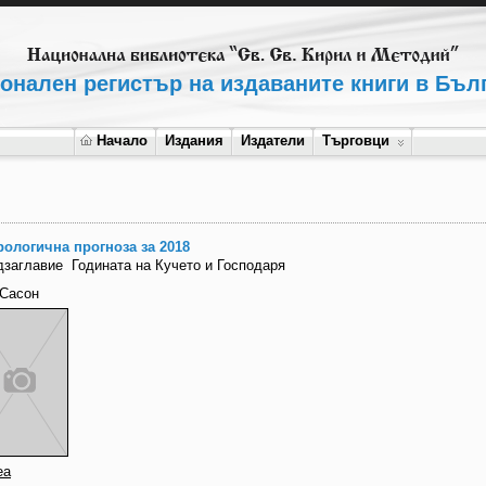
онален регистър на издаваните книги в Бъл
Начало
Издания
Издатели
Търговци
рологична прогноза за 2018
дзаглавие
Годината на Кучето и Господаря
 Сасон
еа