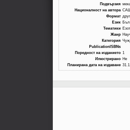
Подвързия
мек
Националност на автора
СА
Формат
дру
Език
Бъл
Тематики
Езо
Жанр
Нау
Категория
Чуж
PublicationISBNs
Поредност на изданието
1
Илюстрирано
Не
Планирана дата на издаване
31.1