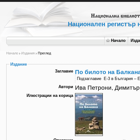
Национален регистър н
Начало
Изд
Начало
Издания
Преглед
Издание
Заглавие
По билото на Балкан
Подзаглавие
Е-3 в България – Е
Автори
Ива Петрони, Димитър
Илюстрации на корица