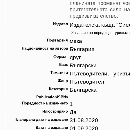
планината променят чов
притегателната сила н
предизвикателство.
Издател
Издателска къща "Сие
Заглавие на поредица
Туризъм з
Подвързия
мека
Националност на автора
България
Формат
друг
Език
Български
Тематики
Пътеводители, Туризъ
Жанр
Пътеводител
Категория
Българска
PublicationISBNs
Поредност на изданието
1
Илюстрирано
Да
Планирана дата на издаване
31.08.2020
Дата на издаване
01.09.2020