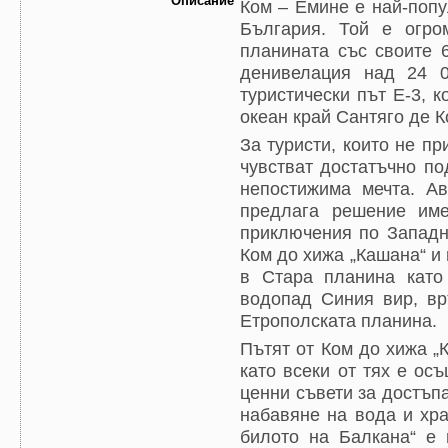
Описание
Ком – Емине е най-поп
България. Той е огро
планината със своите 
денивелация над 24 0
туристически път Е-3, 
океан край Сантяго де К
За туристи, които не п
чувстват достатъчно по
непостижима мечта. Ав
предлага решение име
приключения по Западн
Ком до хижа „Кашана“ и
в Стара планина като
водопад Синия вир, вр
Етрополската планина.
Пътят от Ком до хижа „
като всеки от тях е ос
ценни съвети за достъп
набавяне на вода и хра
билото на Балкана“ е 