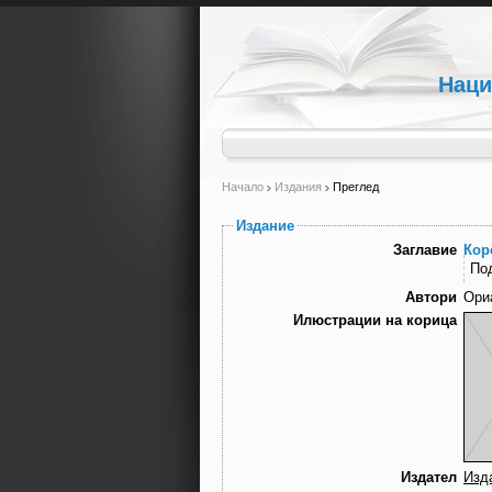
Наци
Начало
Издания
Преглед
Издание
Заглавие
Кор
По
Автори
Ори
Илюстрации на корица
Издател
Изд