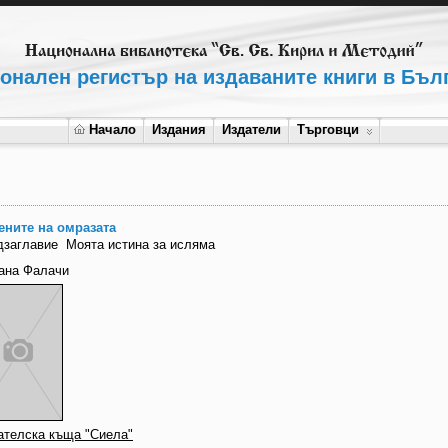
онален регистър на издаваните книги в Бъл
Начало
Издания
Издатели
Търговци
ените на омразата
дзаглавие
Моята истина за исляма
ана Фалачи
ателска къща "Сиела"