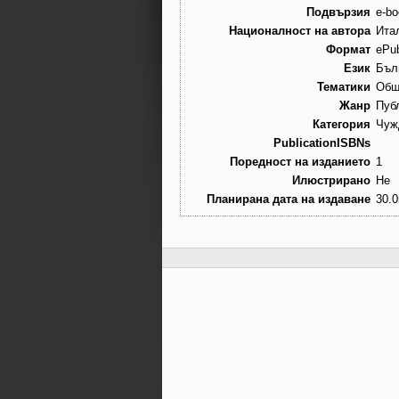
Подвързия
e-bo
Националност на автора
Ита
Формат
ePu
Език
Бъл
Тематики
Общ
Жанр
Пуб
Категория
Чуж
PublicationISBNs
Поредност на изданието
1
Илюстрирано
Не
Планирана дата на издаване
30.0