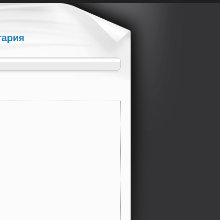
гария