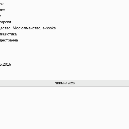
ok
лия
b
гарски
ество, Мюсюлманство, e-books
лицистика
дестранна
5.2016
NBKM © 2026