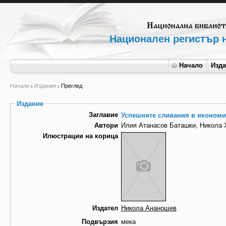
Национален регистър н
Начало
Изд
Начало
Издания
Преглед
Издание
Заглавие
Успешните сливания в икономи
Автори
Илия Атанасов Баташки, Никола
Илюстрации на корица
Издател
Никола Ананощев
Подвързия
мека