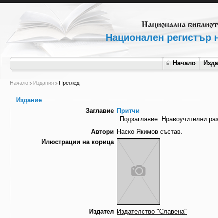
Национален регистър н
Начало
Изд
Начало
Издания
Преглед
Издание
Заглавие
Притчи
Подзаглавие
Нравоучителни разк
Автори
Наско Якимов състав.
Илюстрации на корица
Издател
Издателство "Славена"