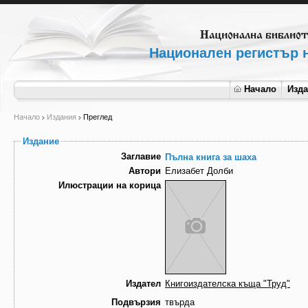
Национален регистър н
Начало
Изд
Начало
Издания
Преглед
Издание
Заглавие
Пълна книга за шаха
Автори
Елизабет Долби
Илюстрации на корица
Издател
Книгоиздателска къща "Труд"
Подвързия
твърда