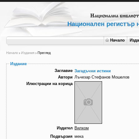
Национален регистър н
Начало
Изд
Начало
Издания
Преглед
Издание
Заглавие
Загадъчни истини
Автори
Лъчезар Стефанов Мошелов
Илюстрации на корица
Издател
Вилком
Подвързия
мека