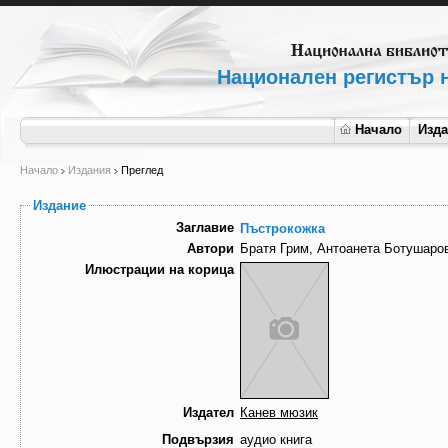
Национален регистър н
Начало
Изд
Начало
Издания
Преглед
Издание
Заглавие
Пъстрокожка
Автори
Братя Грим, Антоанета Ботушаров
Илюстрации на корица
Издател
Канев мюзик
Подвързия
аудио книга