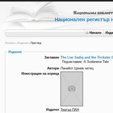
Национален регистър н
Начало
Изд
Начало
Издания
Преглед
Издание
Заглавие
The Liar Sadiq аnd the Trickster 
Подзаглавие
A Sudanese Tale
Автори
Панайот Цанев четец
Илюстрации на корица
Издател
Театър ПАН